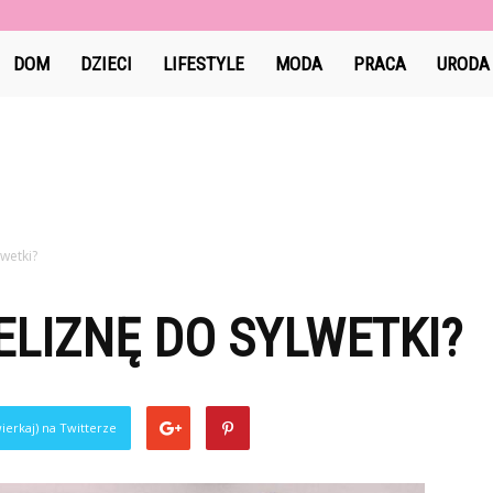
Jami-
DOM
DZIECI
LIFESTYLE
MODA
PRACA
URODA
jami.pl
lwetki?
ELIZNĘ DO SYLWETKI?
ierkaj) na Twitterze