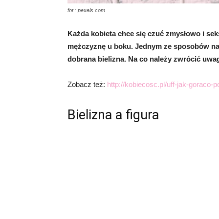
fot.: pexels.com
Każda kobieta chce się czuć zmysłowo i se
mężczyznę u boku. Jednym ze sposobów na p
dobrana bielizna. Na co należy zwrócić uwa
Zobacz też:
http://kobiecosc.pl/uff-jak-goraco
Bielizna a figura