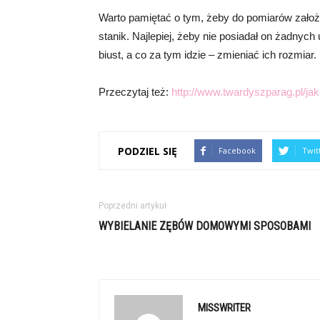
Warto pamiętać o tym, żeby do pomiarów założy
stanik. Najlepiej, żeby nie posiadał on żadnyc
biust, a co za tym idzie – zmieniać ich rozmiar.
Przeczytaj też:
http://www.twardyszparag.pl/jak
PODZIEL SIĘ
Facebook
Twit
Poprzedni artykuł
WYBIELANIE ZĘBÓW DOMOWYMI SPOSOBAMI
MISSWRITER