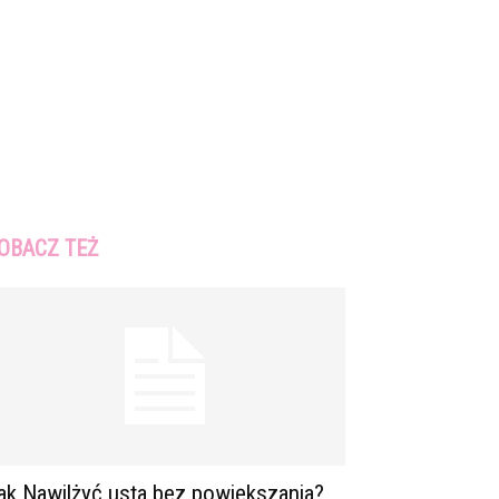
OBACZ TEŻ
ak Nawilżyć usta bez powiększania?