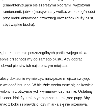
(charakteryzująca się szerszymi biodrami i węższymi
ramionami), jabłko (masywna sylwetka, w szczególności
przy braku aktywności fizycznej) oraz rożek (duży biust,
zbyt wąskie biodra).
, jest zmierzenie poszczególnych partii swojego ciała.
tępnie przechodzimy do samego biustu. Aby dobrać
 obwód piersi w ich najszerszym miejscu.
 należy dokładnie wymierzyć najwęższe miejsce swojego
ie wciągać brzucha. W bieliźnie trzeba czuć się całkowicie
dowolonym z otrzymanych wymiarów, czy też nie. Ostatnią
d bioder. Należy zmierzyć najszersze miejsce pupy. Aby
anąć z boku i sprawdzić, czy miarka się nie przesuwa.