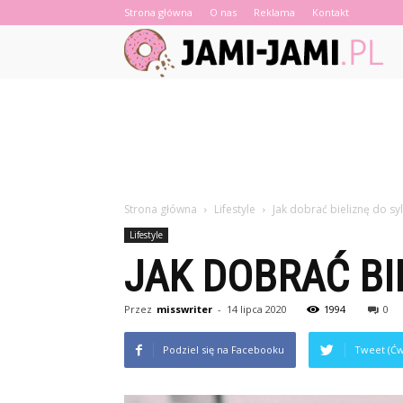
Strona główna
O nas
Reklama
Kontakt
Strona główna
Lifestyle
Jak dobrać bieliznę do sy
Lifestyle
JAK DOBRAĆ BI
Przez
misswriter
-
14 lipca 2020
1994
0
Podziel się na Facebooku
Tweet (Ćw