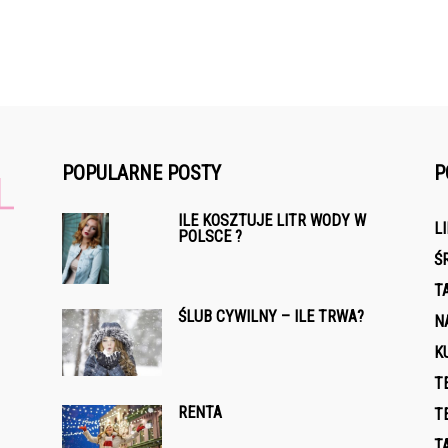
POPULARNE POSTY
P
ILE KOSZTUJE LITR WODY W
L
POLSCE ?
Ś
T
ŚLUB CYWILNY – ILE TRWA?
N
K
T
RENTA
T
T