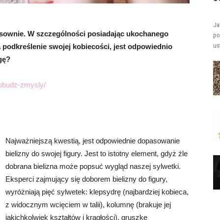
Ja
ksownie. W szczególności posiadając ukochanego
po
us
odkreślenie swojej kobiecości, jest odpowiednio
gę?
-pobudz-zmysly/
Najważniejszą kwestią, jest odpowiednie dopasowanie
bielizny do swojej figury. Jest to istotny element, gdyż źle
dobrana bielizna może popsuć wygląd naszej sylwetki.
Eksperci zajmujący się doborem bielizny do figury,
wyróżniają pięć sylwetek: klepsydrę (najbardziej kobieca,
z widocznym wcięciem w talii), kolumnę (brakuje jej
jakichkolwiek kształtów i krągłości), gruszkę