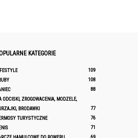
OPULARNE KATEGORIE
109
IFESTYLE
108
RUBY
88
ANIEC
A ODCISKI, ZROGOWACENIA, MODZELE,
77
URZAJKI, BRODAWKI
76
ERMOSY TURYSTYCZNE
71
ENIS
69
ARCZE HAMULCOWE DO ROWERU