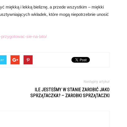
ć miękką i lekką bieliznę, a przede wszystkim – miękki
h usztywniających wkładek, które mogą niepotrzebnie unosić
-przygotowac-sie-na-lato/
ter
Następny artykuł
ILE JESTEŚMY W STANIE ZAROBIĆ JAKO
SPRZĄTACZKA? – ZAROBKI SPRZĄTACZKI