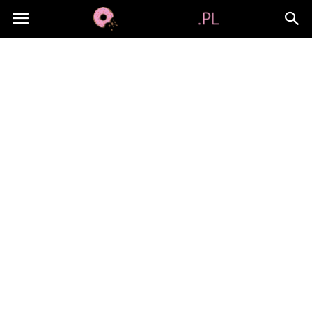
Jami-
jami.pl