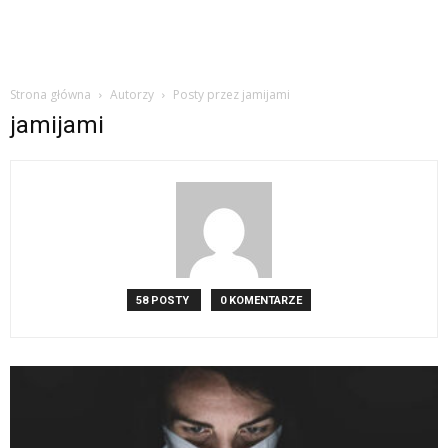
Strona główna
Autorzy
Posty przez jamijami
jamijami
58 POSTY
0 KOMENTARZE