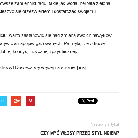
owsze zamienniki radu, takie jak woda, herbata zielona i
cieszyć się orzeźwieniem i dostarczać swojemu
uciu, warto zastanowić się nad zmianą swoich nawyków
natyw dla napojów gazowanych. Pamiętaj, że zdrowe
brej kondycji fizycznej i psychicznej.
rowy! Dowiedz się więcej na stronie: [link]
ter
Następny artykuł
CZY MYĆ WŁOSY PRZED STYLINGIEM?