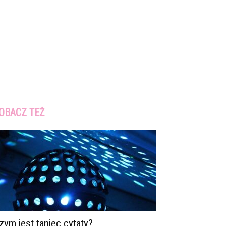
OBACZ TEŻ
zym jest taniec cytaty?