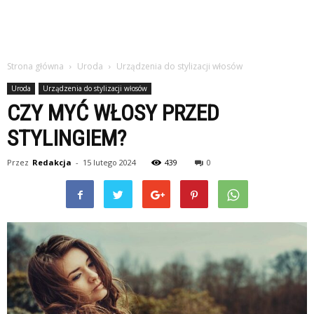
Strona główna
Uroda
Urządzenia do stylizacji włosów
Uroda
Urządzenia do stylizacji włosów
CZY MYĆ WŁOSY PRZED
STYLINGIEM?
Przez
Redakcja
-
15 lutego 2024
439
0