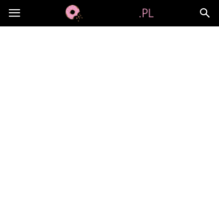
Jami-
jami.pl