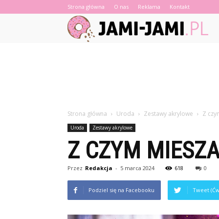
Strona główna
O nas
Reklama
Kontakt
Strona główna
Uroda
Zestawy akrylowe
Z czy
Uroda
Zestawy akrylowe
Z CZYM MIESZ
Przez
Redakcja
-
5 marca 2024
618
0
Podziel się na Facebooku
Tweet (Ćw