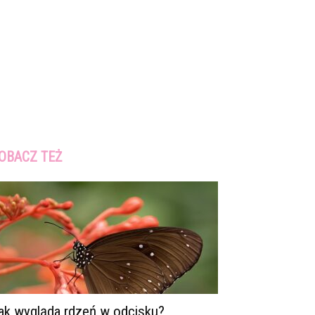
OBACZ TEŻ
ak wygląda rdzeń w odcisku?