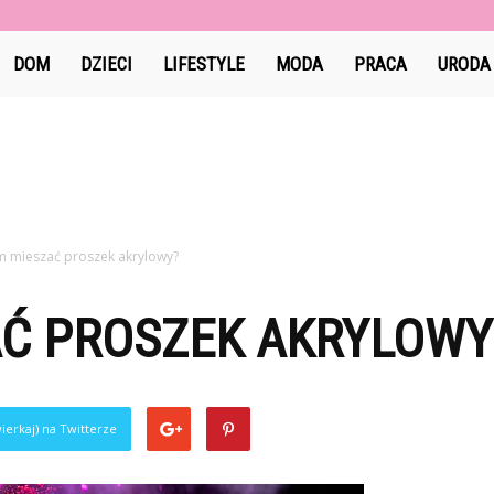
Jami-
DOM
DZIECI
LIFESTYLE
MODA
PRACA
URODA
jami.pl
m mieszać proszek akrylowy?
AĆ PROSZEK AKRYLOWY
ierkaj) na Twitterze