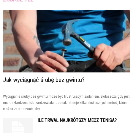
Jak wyciągnąć śrubę bez gwintu?
Wyciąganie śruby bez gwintu może być frustrującym zadaniem, zwłaszcza gdy jest
ona uszkodzona lub zardzewiała. Jednak istnieje kilka skutecznych metod, które
można zastosować, aby...
ILE TRWAŁ NAJKRÓTSZY MECZ TENISA?