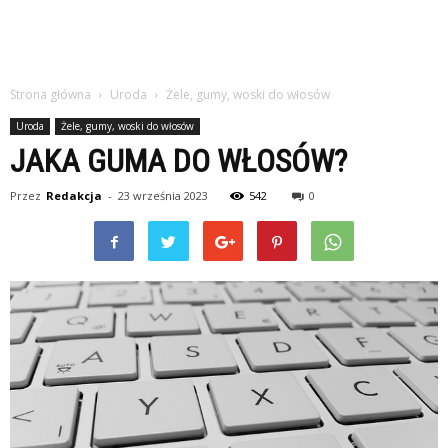
Strona główna
Uroda
Żele, gumy, woski do włosów
Uroda
Żele, gumy, woski do włosów
JAKA GUMA DO WŁOSÓW?
Przez
Redakcja
-
23 września 2023
542
0