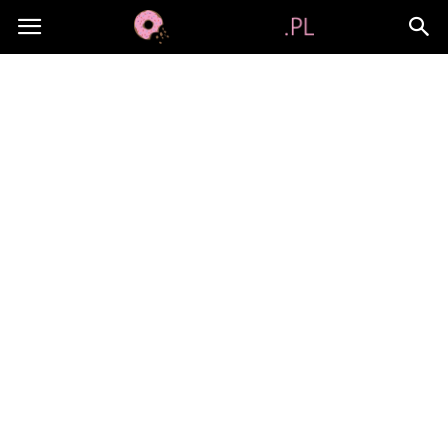
Jami-
jami.pl