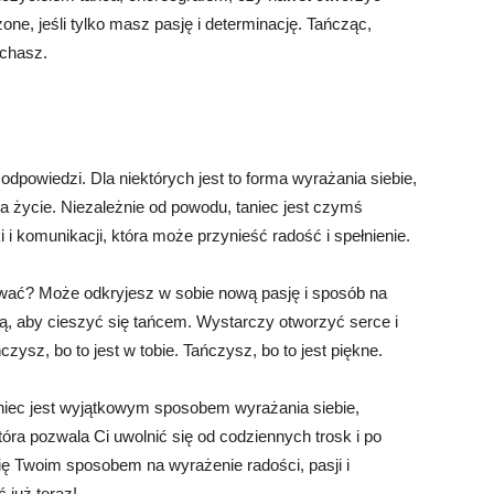
one, jeśli tylko masz pasję i determinację. Tańcząc,
ochasz.
odpowiedzi. Dla niektórych jest to forma wyrażania siebie,
na życie. Niezależnie od powodu, taniec jest czymś
i komunikacji, która może przynieść radość i spełnienie.
ować? Może odkryjesz w sobie nową pasję i sposób na
tą, aby cieszyć się tańcem. Wystarczy otworzyć serce i
zysz, bo to jest w tobie. Tańczysz, bo to jest piękne.
niec jest wyjątkowym sposobem wyrażania siebie,
tóra pozwala Ci uwolnić się od codziennych trosk i po
 się Twoim sposobem na wyrażenie radości, pasji i
 już teraz!