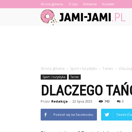
Strona główna
O nas
Reklama
Kontakt
Strona główna
Sport i turystyka
Taniec
Dlaczeg
Sport i turystyka
Taniec
DLACZEGO TAŃ
Przez
Redakcja
-
22 lipca 2023
743
0
Podziel się na Facebooku
Tweet (Ćw