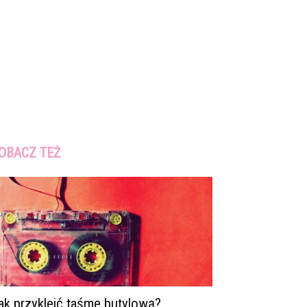
OBACZ TEŻ
ak przykleić taśmę butylową?