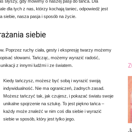
as słyszy, gdy mówimy o naszej pasji do tańca. Dla
le dla tych z nas, którzy kochają taniec, odpowiedź jest
 siebie, nasza pasja i sposób na życie.
ażania siebie
w. Poprzez ruchy ciała, gesty i ekspresję twarzy możemy
ię opisać słowami. Tańcząc, możemy wyrazić radość,
Z
nikacji z innymi ludźmi i ze światem.
Kiedy tańczysz, możesz być sobą i wyrazić swoją
indywidualność. Nie ma ograniczeń, żadnych zasad.
Możesz tańczyć tak, jak czujesz, i pokazać światu swoje
unikalne spojrzenie na sztukę. To jest piękno tańca –
każdy może znaleźć w nim coś dla siebie i wyrazić
siebie w sposób, który jest tylko jego.
J