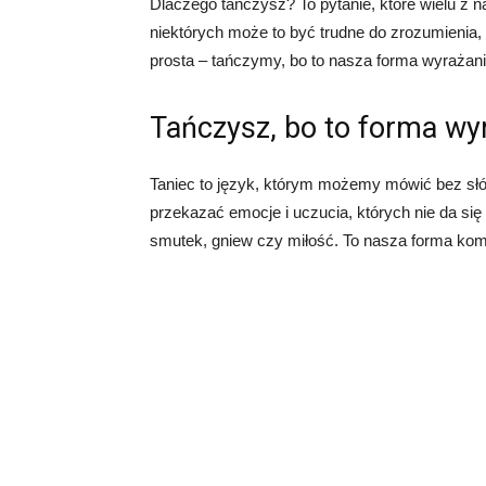
Dlaczego tańczysz? To pytanie, które wielu z n
niektórych może to być trudne do zrozumienia, a
prosta – tańczymy, bo to nasza forma wyrażania
Tańczysz, bo to forma wyr
Taniec to język, którym możemy mówić bez słó
przekazać emocje i uczucia, których nie da s
smutek, gniew czy miłość. To nasza forma komu