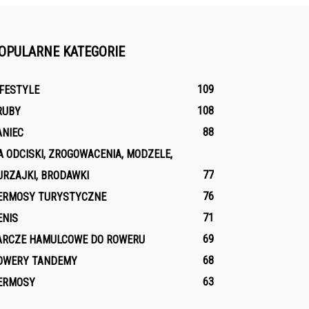
OPULARNE KATEGORIE
109
IFESTYLE
108
RUBY
88
ANIEC
A ODCISKI, ZROGOWACENIA, MODZELE,
77
URZAJKI, BRODAWKI
76
ERMOSY TURYSTYCZNE
71
ENIS
69
ARCZE HAMULCOWE DO ROWERU
68
OWERY TANDEMY
63
ERMOSY