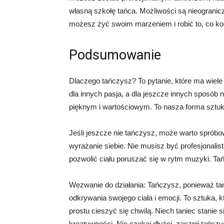
własną szkołę tańca. Możliwości są nieogranicz
możesz żyć swoim marzeniem i robić to, co k
Podsumowanie
Dlaczego tańczysz? To pytanie, które ma wiele 
dla innych pasja, a dla jeszcze innych sposób 
pięknym i wartościowym. To nasza forma sztuki 
Jeśli jeszcze nie tańczysz, może warto sprób
wyrażanie siebie. Nie musisz być profesjonalis
pozwolić ciału poruszać się w rytm muzyki. Tańc
Wezwanie do działania: Tańczysz, ponieważ ta
odkrywania swojego ciała i emocji. To sztuka, k
prostu cieszyć się chwilą. Niech taniec stanie
kreatywności. Nie czekaj dłużej, zacznij tańczyć