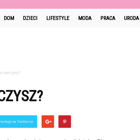
Jami-
DOM
DZIECI
LIFESTYLE
MODA
PRACA
URODA
jami.pl
o tańczysz?
CZYSZ?
ierkaj) na Twitterze