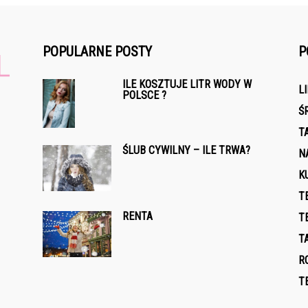
POPULARNE POSTY
P
ILE KOSZTUJE LITR WODY W
L
POLSCE ?
Ś
T
ŚLUB CYWILNY – ILE TRWA?
N
K
T
RENTA
T
T
R
T