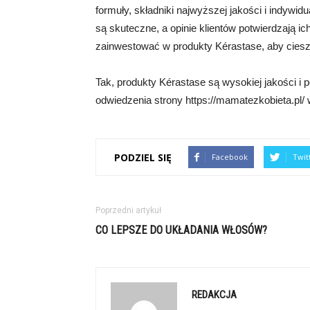
formuły, składniki najwyższej jakości i indywi
są skuteczne, a opinie klientów potwierdzają 
zainwestować w produkty Kérastase, aby ciesz
Tak, produkty Kérastase są wysokiej jakości i 
odwiedzenia strony https://mamatezkobieta.pl/ w
PODZIEL SIĘ
Facebook
Twit
Poprzedni artykuł
CO LEPSZE DO UKŁADANIA WŁOSÓW?
REDAKCJA