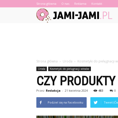
Strona główna
O nas
Reklama
Kontakt
Strona główna
Uroda
Kosmetyki do pielęgnacji 
Uroda
Kosmetyki do pielęgnacji włosów
CZY PRODUKTY
Przez
Redakcja
-
21 kwietnia 2024
483
0
Podziel się na Facebooku
Tweet (Ćw