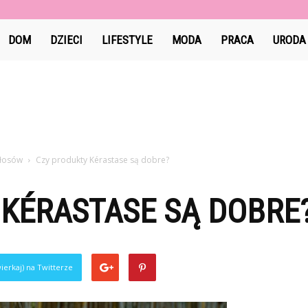
Jami-
DOM
DZIECI
LIFESTYLE
MODA
PRACA
URODA
jami.pl
włosów
Czy produkty Kérastase są dobre?
 KÉRASTASE SĄ DOBRE
ierkaj) na Twitterze