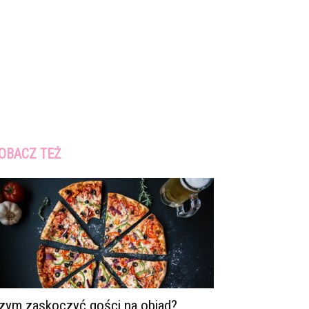
OBACZ TEŻ
zym zaskoczyć gości na obiad?