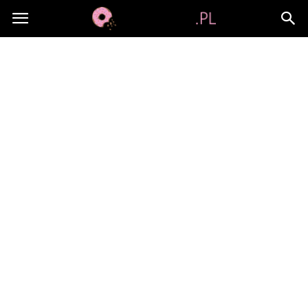
Jami-
jami.pl