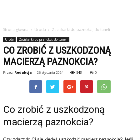
Strona główna
Uroda
Zaciskarki do paznokci, do tuneli
Uroda
Zaciskarki do paznokci, do tuneli
CO ZROBIĆ Z USZKODZONĄ
MACIERZĄ PAZNOKCIA?
Przez
Redakcja
-
26 stycznia 2024
543
0
Co zrobić z uszkodzoną
macierzą paznokcia?
Czy zdarzyło Ci się kiedyś uszkodzić macierz paznokcia? Jeśli