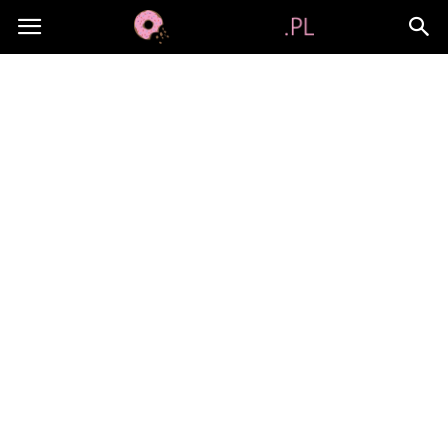
Jami-
jami.pl