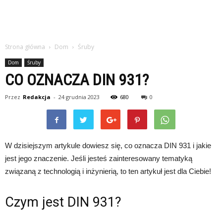
Strona główna
Dom
Śruby
Dom
Śruby
CO OZNACZA DIN 931?
Przez
Redakcja
-
24 grudnia 2023
680
0
W dzisiejszym artykule dowiesz się, co oznacza DIN 931 i jakie
jest jego znaczenie. Jeśli jesteś zainteresowany tematyką
związaną z technologią i inżynierią, to ten artykuł jest dla Ciebie!
Czym jest DIN 931?