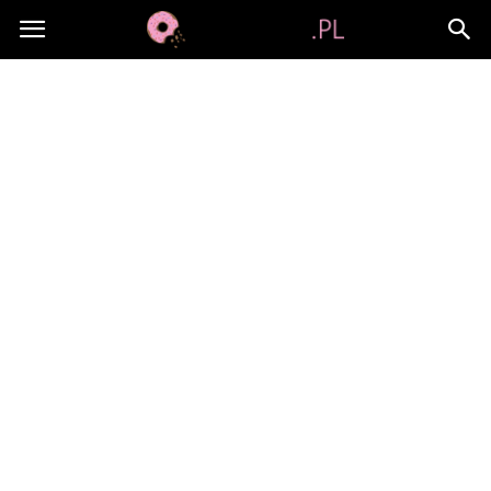
Jami-
jami.pl